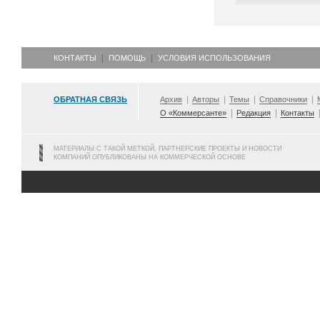
КОНТАКТЫ
ПОМОЩЬ
УСЛОВИЯ ИСПОЛЬЗОВАНИЯ
ОБРАТНАЯ СВЯЗЬ
Архив
Авторы
Темы
Справочники
О «Коммерсанте»
Редакция
Контакты
МАТЕРИАЛЫ С ТАКОЙ МЕТКОЙ, ПАРТНЕРСКИЕ ПРОЕКТЫ И НОВОСТИ
КОМПАНИЙ ОПУБЛИКОВАНЫ НА КОММЕРЧЕСКОЙ ОСНОВЕ