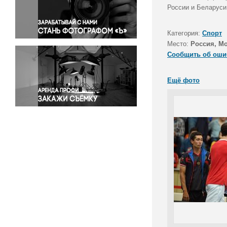
Правосудие
России и Беларуси
Происшествия и конфликты
Религия
Категория:
Спорт
Место:
Россия, М
Светская жизнь
Сообщить об оши
Спорт
Экология
Ещё фото
Экономика и бизнес