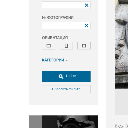
№ ФОТОГРАФИИ
ОРИЕНТАЦИЯ
КАТЕГОРИИ
Армия и ВПК
Досуг, туризм и отдых
Найти
Культура
Медицина
Сбросить фильтр
Наука
Образование
Общество
Окружающая среда
Политика
Виды В