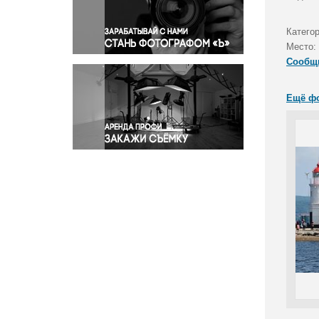
Правосудие
Происшествия и конфликты
Катего
Религия
Место:
Сообщ
Светская жизнь
Спорт
Ещё ф
Экология
Экономика и бизнес