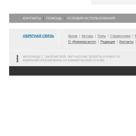
КОНТАКТЫ
ПОМОЩЬ
УСЛОВИЯ ИСПОЛЬЗОВАНИЯ
ОБРАТНАЯ СВЯЗЬ
Архив
Авторы
Темы
Справочники
О «Коммерсанте»
Редакция
Контакты
МАТЕРИАЛЫ С ТАКОЙ МЕТКОЙ, ПАРТНЕРСКИЕ ПРОЕКТЫ И НОВОСТИ
КОМПАНИЙ ОПУБЛИКОВАНЫ НА КОММЕРЧЕСКОЙ ОСНОВЕ