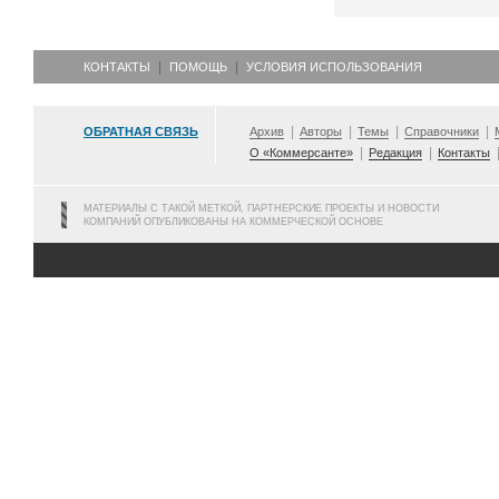
КОНТАКТЫ
ПОМОЩЬ
УСЛОВИЯ ИСПОЛЬЗОВАНИЯ
ОБРАТНАЯ СВЯЗЬ
Архив
Авторы
Темы
Справочники
О «Коммерсанте»
Редакция
Контакты
МАТЕРИАЛЫ С ТАКОЙ МЕТКОЙ, ПАРТНЕРСКИЕ ПРОЕКТЫ И НОВОСТИ
КОМПАНИЙ ОПУБЛИКОВАНЫ НА КОММЕРЧЕСКОЙ ОСНОВЕ