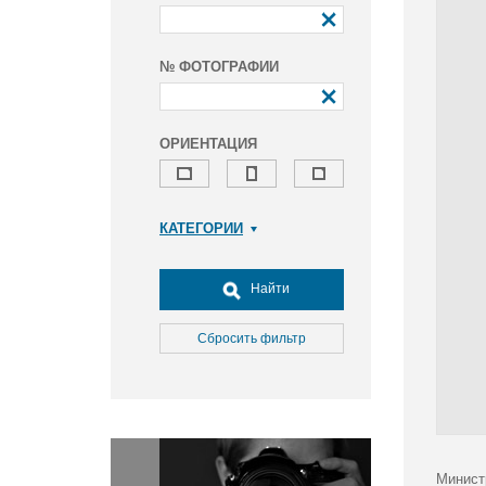
№ ФОТОГРАФИИ
ОРИЕНТАЦИЯ
КАТЕГОРИИ
Армия и ВПК
Досуг, туризм и отдых
Найти
Культура
Медицина
Сбросить фильтр
Наука
Образование
Общество
Окружающая среда
Политика
Минист