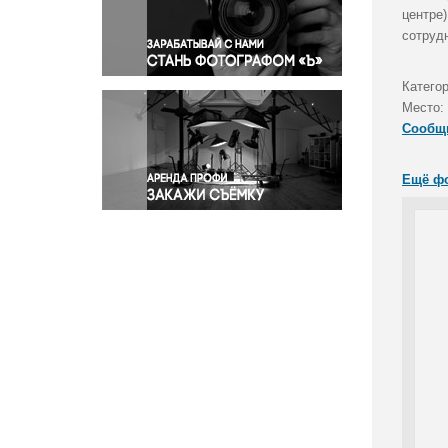
Правосудие
центре
сотруд
Происшествия и конфликты
Религия
Категор
Светская жизнь
Место:
Спорт
Сообщ
Экология
Экономика и бизнес
Ещё ф