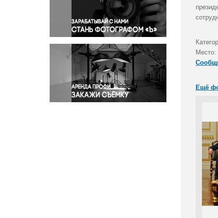
Правосудие
презид
сотруд
Происшествия и конфликты
Религия
Категор
Светская жизнь
Место:
Спорт
Сообщ
Экология
Экономика и бизнес
Ещё ф