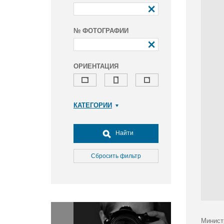
№ ФОТОГРАФИИ
ОРИЕНТАЦИЯ
КАТЕГОРИИ
Армия и ВПК
Досуг, туризм и отдых
Найти
Культура
Медицина
Сбросить фильтр
Наука
Образование
Общество
Окружающая среда
Политика
Минист