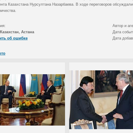
ента Казахстана Нурсултана Назарбаева. В ходе переговоров обсуждали
ничества.
ия:
Автор и аг
Казахстан, Астана
Дата собы
ить об ошибке
Дата доба
ото