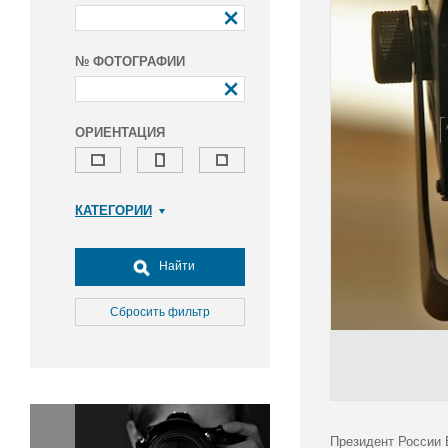
№ ФОТОГРАФИИ
ОРИЕНТАЦИЯ
КАТЕГОРИИ
Армия и ВПК
Досуг, туризм и отдых
Найти
Культура
Медицина
Сбросить фильтр
Наука
Образование
Общество
Окружающая среда
Политика
Президент России 