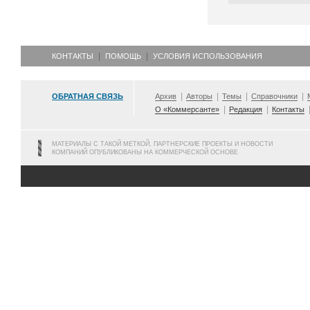
КОНТАКТЫ
ПОМОЩЬ
УСЛОВИЯ ИСПОЛЬЗОВАНИЯ
ОБРАТНАЯ СВЯЗЬ
Архив
Авторы
Темы
Справочники
О «Коммерсанте»
Редакция
Контакты
МАТЕРИАЛЫ С ТАКОЙ МЕТКОЙ, ПАРТНЕРСКИЕ ПРОЕКТЫ И НОВОСТИ
КОМПАНИЙ ОПУБЛИКОВАНЫ НА КОММЕРЧЕСКОЙ ОСНОВЕ