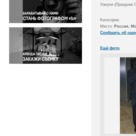
Правосудие
Хануки (Праздник 
Происшествия и конфликты
Религия
Категория:
Место:
Россия, М
Светская жизнь
Сообщить об оши
Спорт
Экология
Ещё фото
Экономика и бизнес