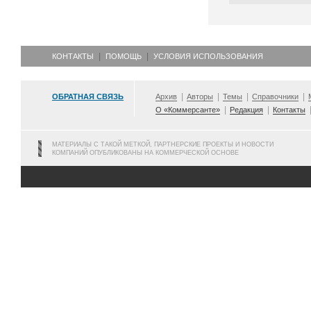
КОНТАКТЫ
ПОМОЩЬ
УСЛОВИЯ ИСПОЛЬЗОВАНИЯ
ОБРАТНАЯ СВЯЗЬ
Архив
Авторы
Темы
Справочники
О «Коммерсанте»
Редакция
Контакты
МАТЕРИАЛЫ С ТАКОЙ МЕТКОЙ, ПАРТНЕРСКИЕ ПРОЕКТЫ И НОВОСТИ
КОМПАНИЙ ОПУБЛИКОВАНЫ НА КОММЕРЧЕСКОЙ ОСНОВЕ