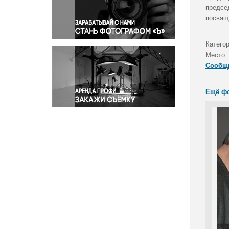
Правосудие
предсе
посвящ
Происшествия и конфликты
Религия
Категор
Светская жизнь
Место:
Спорт
Сообщ
Экология
Экономика и бизнес
Ещё ф