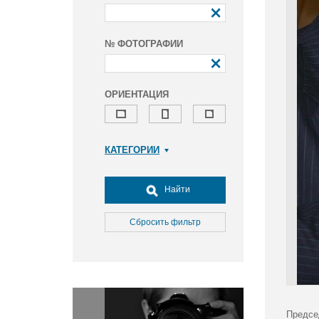
№ ФОТОГРАФИИ
ОРИЕНТАЦИЯ
КАТЕГОРИИ
Армия и ВПК
Досуг, туризм и отдых
Найти
Культура
Медицина
Сбросить фильтр
Наука
Образование
Общество
Окружающая среда
Политика
Предсе