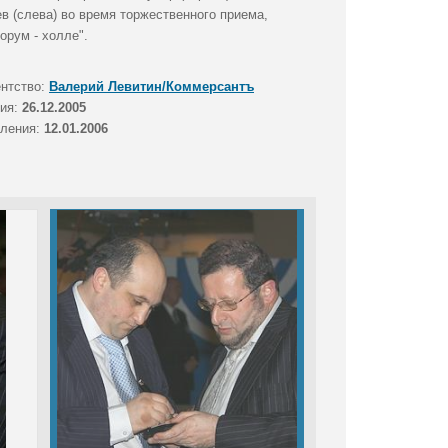
 (слева) во время торжественного приема,
орум - холле".
ентство:
Валерий Левитин/Коммерсантъ
тия:
26.12.2005
вления:
12.01.2006