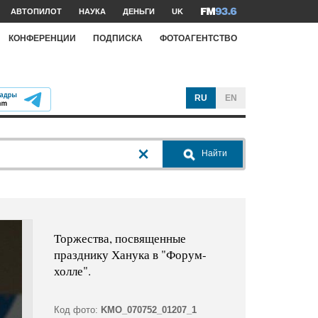
АВТОПИЛОТ
НАУКА
ДЕНЬГИ
UK
КОНФЕРЕНЦИИ
ПОДПИСКА
ФОТОАГЕНТСТВО
RU
EN
Найти
Торжества, посвященные
празднику Ханука в "Форум-
холле".
Код фото:
KMO_070752_01207_1