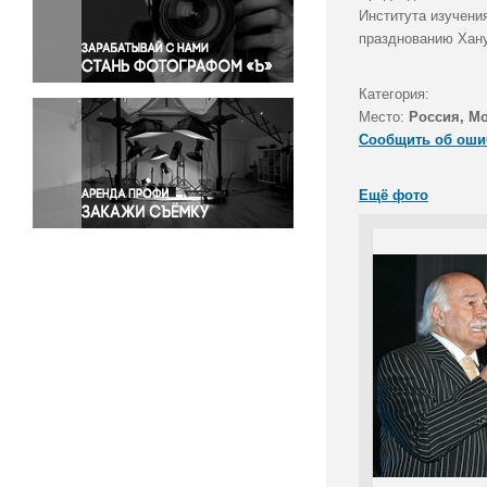
Правосудие
Института изучени
празднованию Хану
Происшествия и конфликты
Религия
Категория:
Светская жизнь
Место:
Россия, М
Спорт
Сообщить об оши
Экология
Экономика и бизнес
Ещё фото