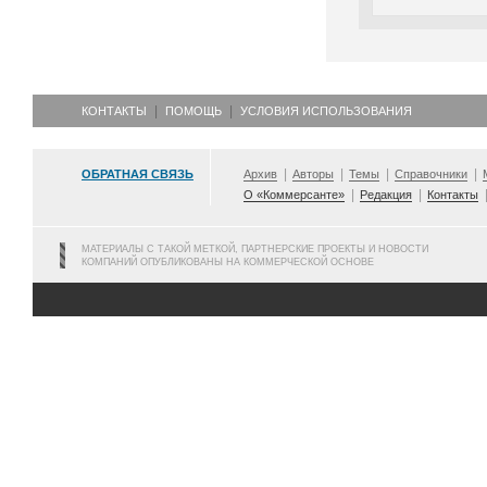
КОНТАКТЫ
ПОМОЩЬ
УСЛОВИЯ ИСПОЛЬЗОВАНИЯ
ОБРАТНАЯ СВЯЗЬ
Архив
Авторы
Темы
Справочники
О «Коммерсанте»
Редакция
Контакты
МАТЕРИАЛЫ С ТАКОЙ МЕТКОЙ, ПАРТНЕРСКИЕ ПРОЕКТЫ И НОВОСТИ
КОМПАНИЙ ОПУБЛИКОВАНЫ НА КОММЕРЧЕСКОЙ ОСНОВЕ