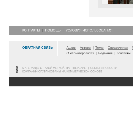
КОНТАКТЫ
ПОМОЩЬ
УСЛОВИЯ ИСПОЛЬЗОВАНИЯ
ОБРАТНАЯ СВЯЗЬ
Архив
Авторы
Темы
Справочники
О «Коммерсанте»
Редакция
Контакты
МАТЕРИАЛЫ С ТАКОЙ МЕТКОЙ, ПАРТНЕРСКИЕ ПРОЕКТЫ И НОВОСТИ
КОМПАНИЙ ОПУБЛИКОВАНЫ НА КОММЕРЧЕСКОЙ ОСНОВЕ