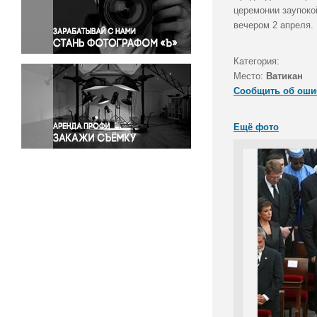
Правосудие
церемонии заупоко
вечером 2 апреля.
Происшествия и конфликты
Религия
Категория:
Светская жизнь
Место:
Ватикан
Спорт
Сообщить об оши
Экология
Экономика и бизнес
Ещё фото