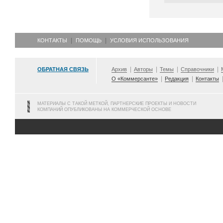
КОНТАКТЫ
ПОМОЩЬ
УСЛОВИЯ ИСПОЛЬЗОВАНИЯ
ОБРАТНАЯ СВЯЗЬ
Архив
Авторы
Темы
Справочники
О «Коммерсанте»
Редакция
Контакты
МАТЕРИАЛЫ С ТАКОЙ МЕТКОЙ, ПАРТНЕРСКИЕ ПРОЕКТЫ И НОВОСТИ
КОМПАНИЙ ОПУБЛИКОВАНЫ НА КОММЕРЧЕСКОЙ ОСНОВЕ