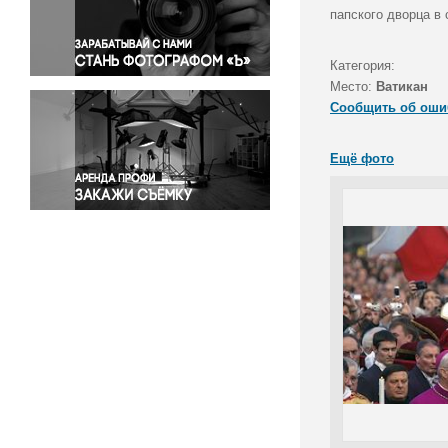
Правосудие
папского дворца в 
Происшествия и конфликты
Религия
Категория:
Место:
Ватикан
Светская жизнь
Сообщить об оши
Спорт
Экология
Ещё фото
Экономика и бизнес