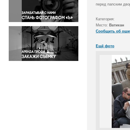
Правосудие
перед папским дво
Происшествия и конфликты
Религия
Категория:
Место:
Ватикан
Светская жизнь
Сообщить об оши
Спорт
Экология
Ещё фото
Экономика и бизнес