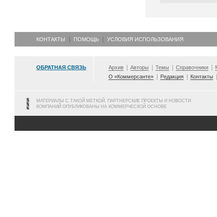
КОНТАКТЫ
ПОМОЩЬ
УСЛОВИЯ ИСПОЛЬЗОВАНИЯ
ОБРАТНАЯ СВЯЗЬ
Архив
Авторы
Темы
Справочники
О «Коммерсанте»
Редакция
Контакты
МАТЕРИАЛЫ С ТАКОЙ МЕТКОЙ, ПАРТНЕРСКИЕ ПРОЕКТЫ И НОВОСТИ
КОМПАНИЙ ОПУБЛИКОВАНЫ НА КОММЕРЧЕСКОЙ ОСНОВЕ