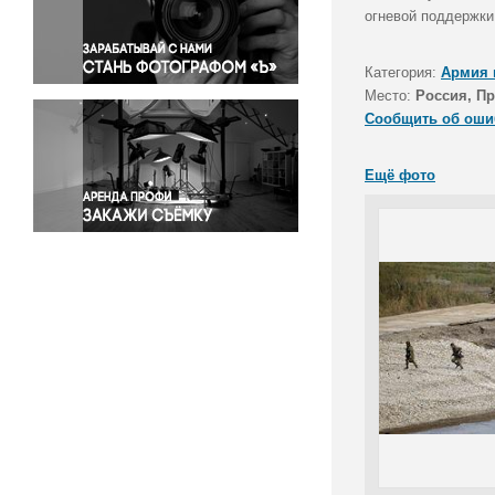
Правосудие
огневой поддержки
Происшествия и конфликты
Религия
Категория:
Армия 
Место:
Россия, П
Светская жизнь
Сообщить об оши
Спорт
Экология
Ещё фото
Экономика и бизнес