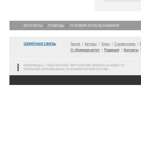
КОНТАКТЫ
ПОМОЩЬ
УСЛОВИЯ ИСПОЛЬЗОВАНИЯ
ОБРАТНАЯ СВЯЗЬ
Архив
Авторы
Темы
Справочники
О «Коммерсанте»
Редакция
Контакты
МАТЕРИАЛЫ С ТАКОЙ МЕТКОЙ, ПАРТНЕРСКИЕ ПРОЕКТЫ И НОВОСТИ
КОМПАНИЙ ОПУБЛИКОВАНЫ НА КОММЕРЧЕСКОЙ ОСНОВЕ