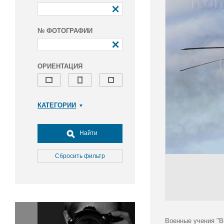
№ ФОТОГРАФИИ
ОРИЕНТАЦИЯ
КАТЕГОРИИ
Армия и ВПК
Досуг, туризм и отдых
Найти
Культура
Медицина
Сбросить фильтр
Наука
Образование
Общество
Окружающая среда
Политика
Военные учения "В