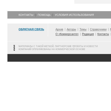
КОНТАКТЫ
ПОМОЩЬ
УСЛОВИЯ ИСПОЛЬЗОВАНИЯ
ОБРАТНАЯ СВЯЗЬ
Архив
Авторы
Темы
Справочники
О «Коммерсанте»
Редакция
Контакты
МАТЕРИАЛЫ С ТАКОЙ МЕТКОЙ, ПАРТНЕРСКИЕ ПРОЕКТЫ И НОВОСТИ
КОМПАНИЙ ОПУБЛИКОВАНЫ НА КОММЕРЧЕСКОЙ ОСНОВЕ