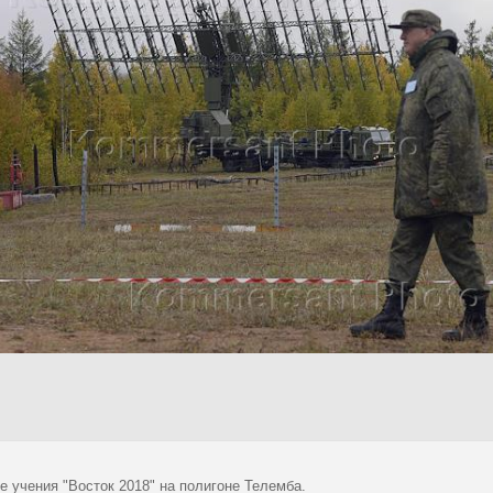
е учения "Восток 2018" на полигоне Телемба.