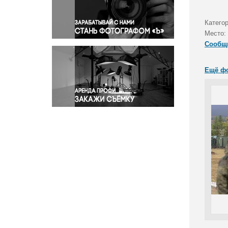
Правосудие
Происшествия и конфликты
Катего
Религия
Место:
Сообщ
Светская жизнь
Спорт
Ещё ф
Экология
Экономика и бизнес