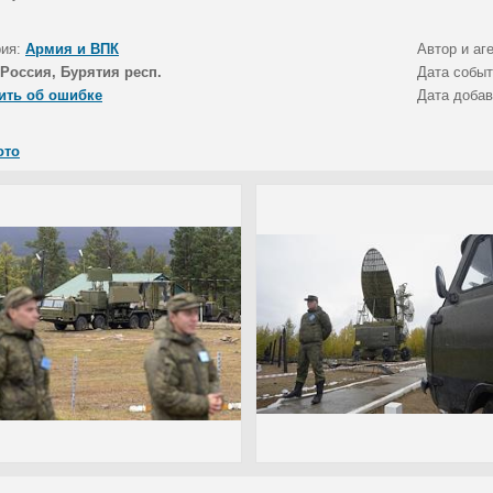
рия:
Армия и ВПК
Автор и аг
Россия, Бурятия респ.
Дата собы
ить об ошибке
Дата доба
ото