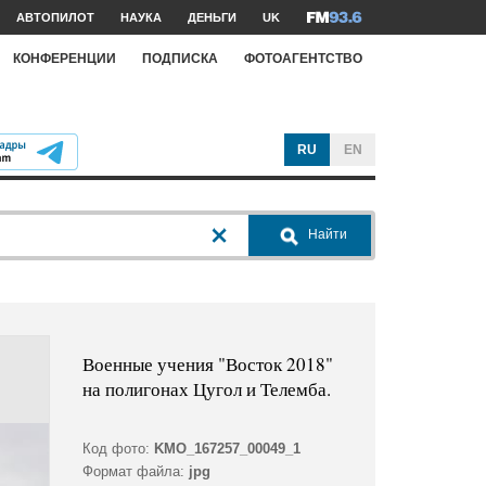
АВТОПИЛОТ
НАУКА
ДЕНЬГИ
UK
КОНФЕРЕНЦИИ
ПОДПИСКА
ФОТОАГЕНТСТВО
RU
EN
Найти
Военные учения "Восток 2018"
на полигонах Цугол и Телемба.
Код фото:
KMO_167257_00049_1
Формат файла:
jpg