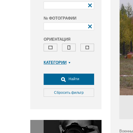
№ ФОТОГРАФИИ
ОРИЕНТАЦИЯ
КАТЕГОРИИ
Армия и ВПК
Досуг, туризм и отдых
Найти
Культура
Медицина
Сбросить фильтр
Наука
Образование
Общество
Окружающая среда
Политика
Военны