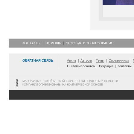
КОНТАКТЫ
ПОМОЩЬ
УСЛОВИЯ ИСПОЛЬЗОВАНИЯ
ОБРАТНАЯ СВЯЗЬ
Архив
Авторы
Темы
Справочники
О «Коммерсанте»
Редакция
Контакты
МАТЕРИАЛЫ С ТАКОЙ МЕТКОЙ, ПАРТНЕРСКИЕ ПРОЕКТЫ И НОВОСТИ
КОМПАНИЙ ОПУБЛИКОВАНЫ НА КОММЕРЧЕСКОЙ ОСНОВЕ