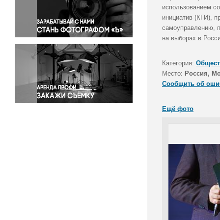
Правосудие
использованием со
инициатив (КГИ), 
Происшествия и конфликты
самоуправлению, п
Религия
на выборах в Росси
Светская жизнь
Спорт
Категория:
Общест
Экология
Место:
Россия, М
Экономика и бизнес
Сообщить об оши
Ещё фото