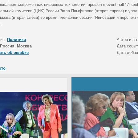
зованием современных цифровых технологий, прошел в event-hall "Инф
тельной комиссии (ЦИК) России Элла Памфилова (вторая справа) и упол
ькова (вторая слева) во время пленарной сессии "Инновации и перспек
.
рия:
Политика
Автор и аг
Россия, Москва
Дата собы
ить об ошибке
Дата доба
ото