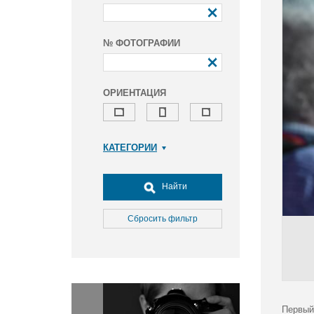
№ ФОТОГРАФИИ
ОРИЕНТАЦИЯ
КАТЕГОРИИ
Армия и ВПК
Досуг, туризм и отдых
Найти
Культура
Медицина
Сбросить фильтр
Наука
Образование
Общество
Окружающая среда
Политика
Первый