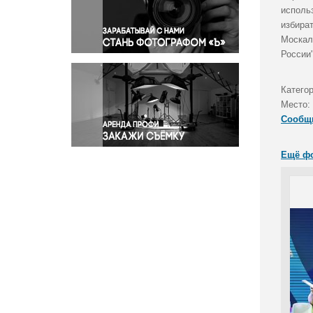
Правосудие
исполь
избира
Происшествия и конфликты
Москал
Религия
России"
Светская жизнь
Спорт
Катего
Экология
Место:
Экономика и бизнес
Сообщ
Ещё ф