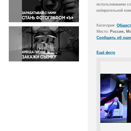
Правосудие
использованием со
избирательной ком
Происшествия и конфликты
Религия
Категория:
Общест
Светская жизнь
Место:
Россия, М
Спорт
Сообщить об оши
Экология
Экономика и бизнес
Ещё фото