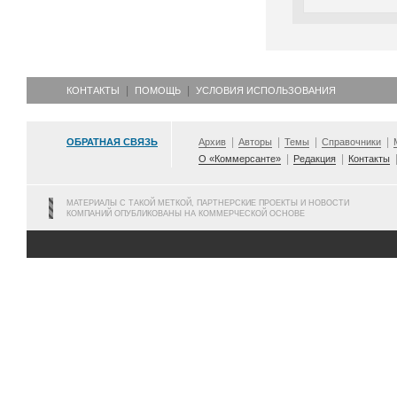
КОНТАКТЫ
ПОМОЩЬ
УСЛОВИЯ ИСПОЛЬЗОВАНИЯ
ОБРАТНАЯ СВЯЗЬ
Архив
Авторы
Темы
Справочники
О «Коммерсанте»
Редакция
Контакты
МАТЕРИАЛЫ С ТАКОЙ МЕТКОЙ, ПАРТНЕРСКИЕ ПРОЕКТЫ И НОВОСТИ
КОМПАНИЙ ОПУБЛИКОВАНЫ НА КОММЕРЧЕСКОЙ ОСНОВЕ