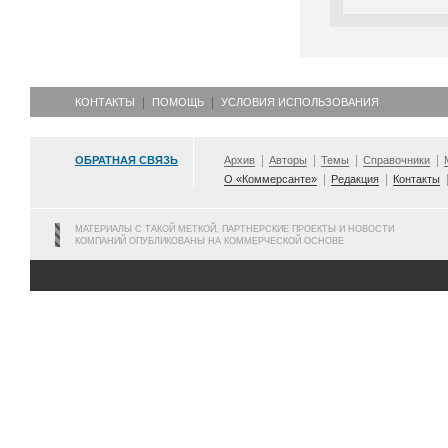
КОНТАКТЫ
ПОМОЩЬ
УСЛОВИЯ ИСПОЛЬЗОВАНИЯ
ОБРАТНАЯ СВЯЗЬ
Архив
Авторы
Темы
Справочники
О «Коммерсанте»
Редакция
Контакты
МАТЕРИАЛЫ С ТАКОЙ МЕТКОЙ, ПАРТНЕРСКИЕ ПРОЕКТЫ И НОВОСТИ
КОМПАНИЙ ОПУБЛИКОВАНЫ НА КОММЕРЧЕСКОЙ ОСНОВЕ