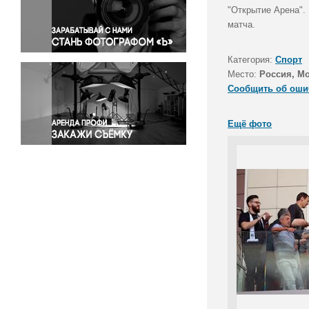
Правосудие
"Открытие Арена".
матча.
Происшествия и конфликты
Религия
Категория:
Спорт
Светская жизнь
Место:
Россия, М
Спорт
Сообщить об оши
Экология
Экономика и бизнес
Ещё фото