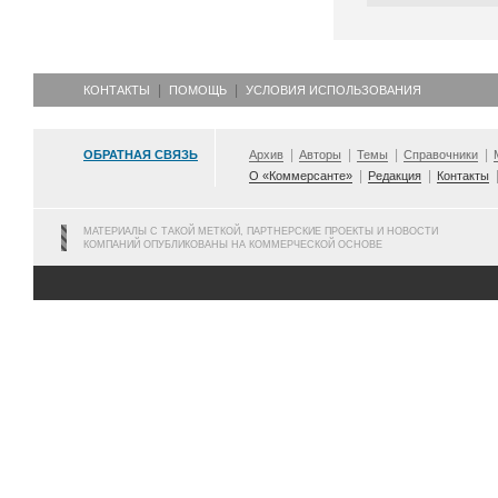
КОНТАКТЫ
ПОМОЩЬ
УСЛОВИЯ ИСПОЛЬЗОВАНИЯ
ОБРАТНАЯ СВЯЗЬ
Архив
Авторы
Темы
Справочники
О «Коммерсанте»
Редакция
Контакты
МАТЕРИАЛЫ С ТАКОЙ МЕТКОЙ, ПАРТНЕРСКИЕ ПРОЕКТЫ И НОВОСТИ
КОМПАНИЙ ОПУБЛИКОВАНЫ НА КОММЕРЧЕСКОЙ ОСНОВЕ