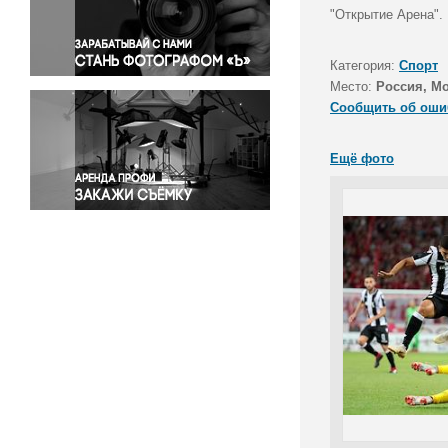
Правосудие
"Открытие Арена".
Происшествия и конфликты
Религия
Категория:
Спорт
Место:
Россия, М
Светская жизнь
Сообщить об оши
Спорт
Экология
Ещё фото
Экономика и бизнес