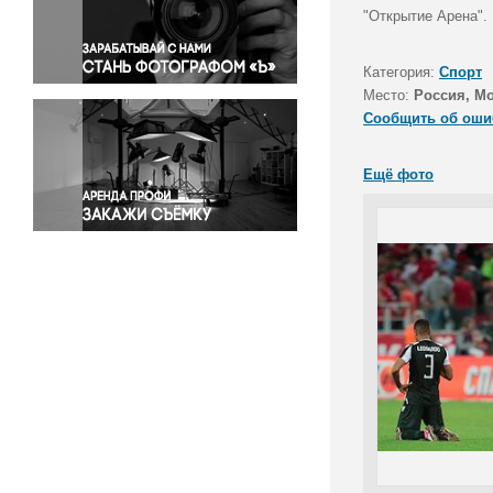
Правосудие
"Открытие Арена".
Происшествия и конфликты
Религия
Категория:
Спорт
Место:
Россия, М
Светская жизнь
Сообщить об оши
Спорт
Экология
Ещё фото
Экономика и бизнес