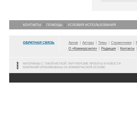
КОНТАКТЫ
ПОМОЩЬ
УСЛОВИЯ ИСПОЛЬЗОВАНИЯ
ОБРАТНАЯ СВЯЗЬ
Архив
Авторы
Темы
Справочники
О «Коммерсанте»
Редакция
Контакты
МАТЕРИАЛЫ С ТАКОЙ МЕТКОЙ, ПАРТНЕРСКИЕ ПРОЕКТЫ И НОВОСТИ
КОМПАНИЙ ОПУБЛИКОВАНЫ НА КОММЕРЧЕСКОЙ ОСНОВЕ