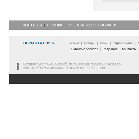
КОНТАКТЫ
ПОМОЩЬ
УСЛОВИЯ ИСПОЛЬЗОВАНИЯ
ОБРАТНАЯ СВЯЗЬ
Архив
Авторы
Темы
Справочники
О «Коммерсанте»
Редакция
Контакты
МАТЕРИАЛЫ С ТАКОЙ МЕТКОЙ, ПАРТНЕРСКИЕ ПРОЕКТЫ И НОВОСТИ
КОМПАНИЙ ОПУБЛИКОВАНЫ НА КОММЕРЧЕСКОЙ ОСНОВЕ