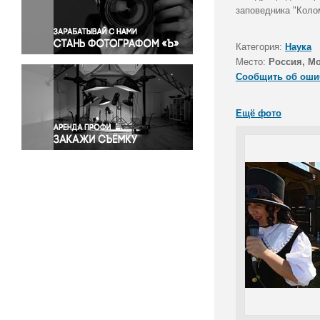
Правосудие
заповедника "Коло
Происшествия и конфликты
Религия
Категория:
Наука
Место:
Россия, М
Светская жизнь
Сообщить об оши
Спорт
Экология
Ещё фото
Экономика и бизнес