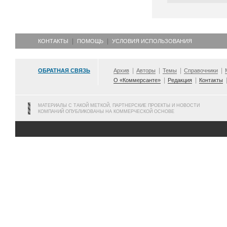
КОНТАКТЫ
ПОМОЩЬ
УСЛОВИЯ ИСПОЛЬЗОВАНИЯ
ОБРАТНАЯ СВЯЗЬ
Архив
Авторы
Темы
Справочники
О «Коммерсанте»
Редакция
Контакты
МАТЕРИАЛЫ С ТАКОЙ МЕТКОЙ, ПАРТНЕРСКИЕ ПРОЕКТЫ И НОВОСТИ
КОМПАНИЙ ОПУБЛИКОВАНЫ НА КОММЕРЧЕСКОЙ ОСНОВЕ