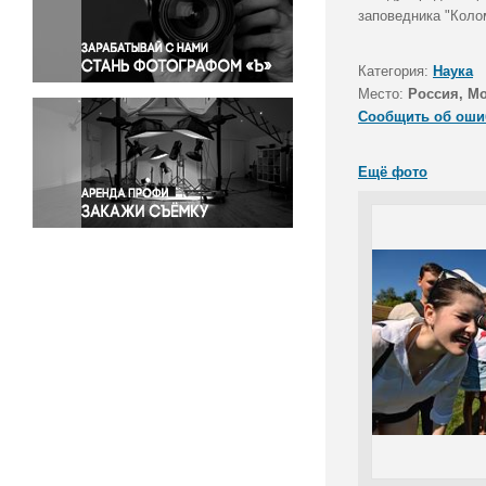
Правосудие
заповедника "Коло
Происшествия и конфликты
Религия
Категория:
Наука
Место:
Россия, М
Светская жизнь
Сообщить об оши
Спорт
Экология
Ещё фото
Экономика и бизнес