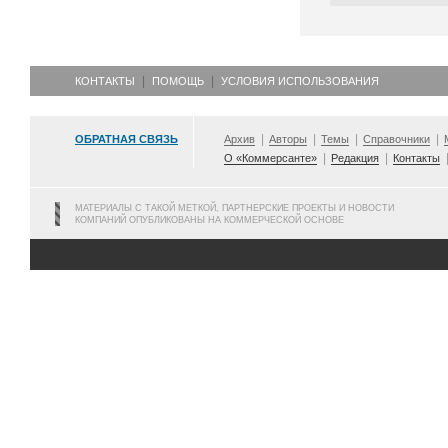
КОНТАКТЫ
ПОМОЩЬ
УСЛОВИЯ ИСПОЛЬЗОВАНИЯ
ОБРАТНАЯ СВЯЗЬ
Архив
Авторы
Темы
Справочники
О «Коммерсанте»
Редакция
Контакты
МАТЕРИАЛЫ С ТАКОЙ МЕТКОЙ, ПАРТНЕРСКИЕ ПРОЕКТЫ И НОВОСТИ
КОМПАНИЙ ОПУБЛИКОВАНЫ НА КОММЕРЧЕСКОЙ ОСНОВЕ