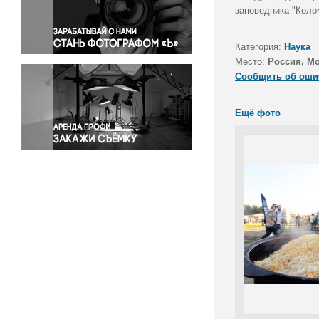
Правосудие
заповедника "Коло
Происшествия и конфликты
Религия
Категория:
Наука
Место:
Россия, М
Светская жизнь
Сообщить об оши
Спорт
Экология
Ещё фото
Экономика и бизнес