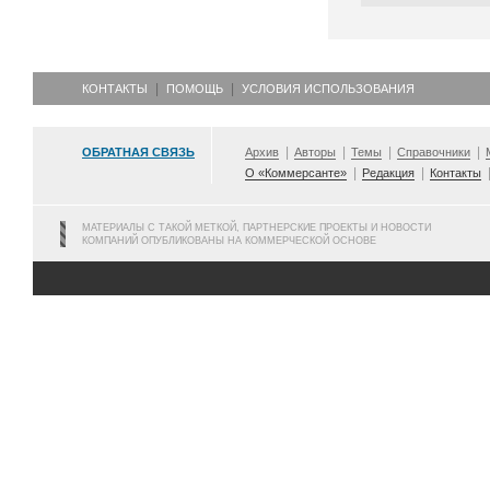
КОНТАКТЫ
ПОМОЩЬ
УСЛОВИЯ ИСПОЛЬЗОВАНИЯ
ОБРАТНАЯ СВЯЗЬ
Архив
Авторы
Темы
Справочники
О «Коммерсанте»
Редакция
Контакты
МАТЕРИАЛЫ С ТАКОЙ МЕТКОЙ, ПАРТНЕРСКИЕ ПРОЕКТЫ И НОВОСТИ
КОМПАНИЙ ОПУБЛИКОВАНЫ НА КОММЕРЧЕСКОЙ ОСНОВЕ