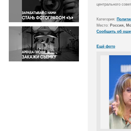
Правосудие
центрального сове
Происшествия и конфликты
Религия
Категория:
Полити
Место:
Россия, М
Светская жизнь
Сообщить об оши
Спорт
Экология
Ещё фото
Экономика и бизнес