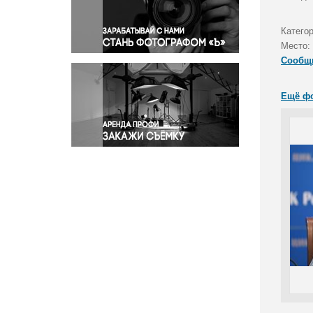
Правосудие
Происшествия и конфликты
Катего
Религия
Место:
Сообщ
Светская жизнь
Спорт
Ещё ф
Экология
Экономика и бизнес