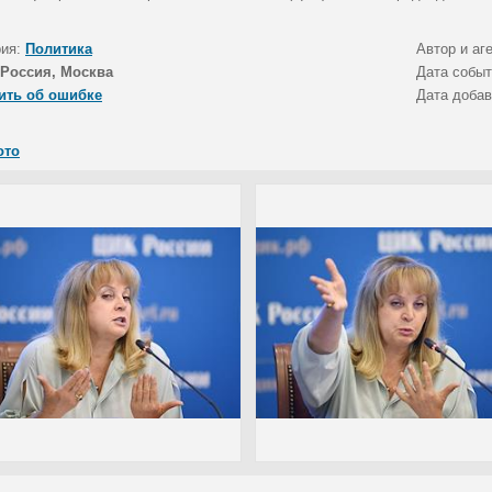
рия:
Политика
Автор и аг
Россия, Москва
Дата собы
ить об ошибке
Дата доба
ото