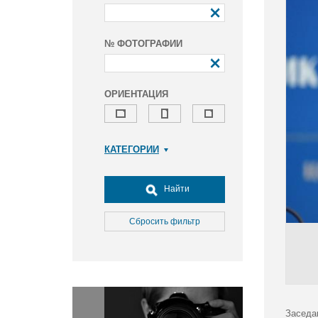
№ ФОТОГРАФИИ
ОРИЕНТАЦИЯ
КАТЕГОРИИ
Армия и ВПК
Досуг, туризм и отдых
Найти
Культура
Медицина
Сбросить фильтр
Наука
Образование
Общество
Окружающая среда
Политика
Заседа