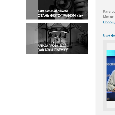
Правосудие
Происшествия и конфликты
Катего
Религия
Место:
Сообщ
Светская жизнь
Спорт
Ещё ф
Экология
Экономика и бизнес