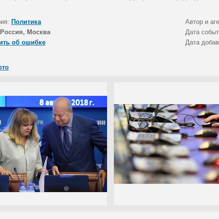
рия:
Политика
Автор и аг
Россия, Москва
Дата собы
ить об ошибке
Дата доба
ото