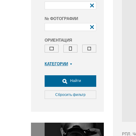
№ ФОТОГРАФИИ
ОРИЕНТАЦИЯ
КАТЕГОРИИ
Армия и ВПК
Досуг, туризм и отдых
Найти
Культура
Медицина
Сбросить фильтр
Наука
Образование
Общество
Окружающая среда
Политика
РПЛ. Ч