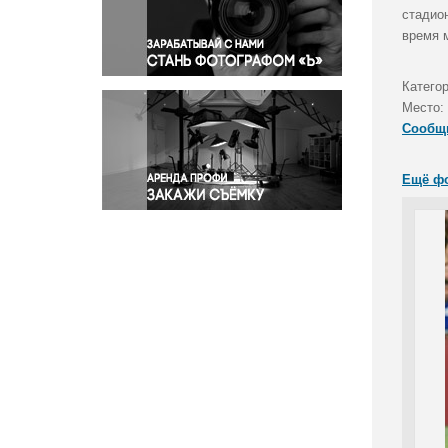
Правосудие
стадио
время 
Происшествия и конфликты
Религия
Катего
Светская жизнь
Место:
Спорт
Сообщ
Экология
Экономика и бизнес
Ещё ф