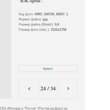
"ВЭБ Арена".
Код фото:
KMO_166726_00257_1
Формат файла:
jpg
Размер файла (Мбайт):
0,6
Размер фото (пикс.):
1212x1758
Купить
24
/
34
КА (Москва) и "Ростов" (Ростов-на-Дону) на