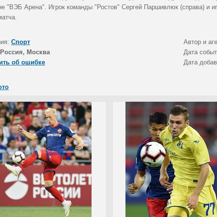
не "ВЭБ Арена". Игрок команды "Ростов" Сергей Паршивлюк (справа) и 
матча.
рия:
Спорт
Автор и аг
Россия, Москва
Дата собы
ить об ошибке
Дата доба
ото