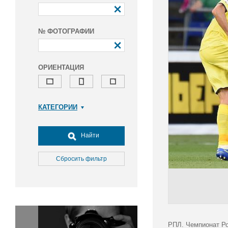
№ ФОТОГРАФИИ
ОРИЕНТАЦИЯ
КАТЕГОРИИ
Армия и ВПК
Досуг, туризм и отдых
Найти
Культура
Медицина
Сбросить фильтр
Наука
Образование
Общество
Окружающая среда
Политика
РПЛ. Чемпионат Ро