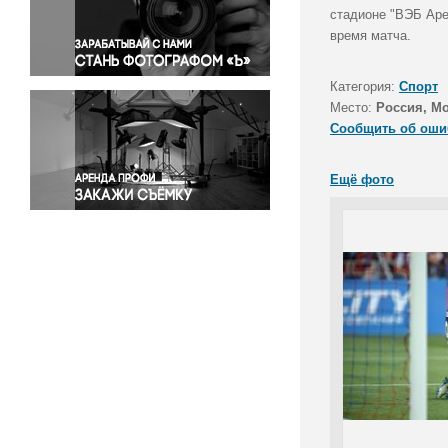
Правосудие
стадионе "ВЭБ Аре
время матча.
Происшествия и конфликты
Религия
Категория:
Спорт
Светская жизнь
Место:
Россия, М
Спорт
Сообщить об оши
Экология
Экономика и бизнес
Ещё фото