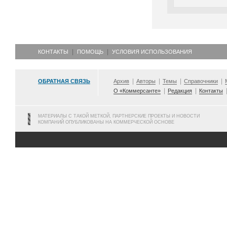
КОНТАКТЫ
ПОМОЩЬ
УСЛОВИЯ ИСПОЛЬЗОВАНИЯ
ОБРАТНАЯ СВЯЗЬ
Архив
Авторы
Темы
Справочники
О «Коммерсанте»
Редакция
Контакты
МАТЕРИАЛЫ С ТАКОЙ МЕТКОЙ, ПАРТНЕРСКИЕ ПРОЕКТЫ И НОВОСТИ
КОМПАНИЙ ОПУБЛИКОВАНЫ НА КОММЕРЧЕСКОЙ ОСНОВЕ