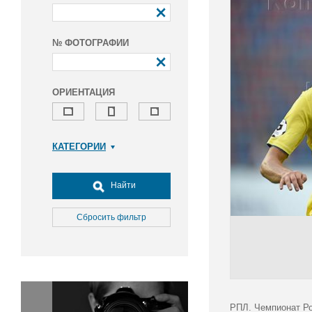
№ ФОТОГРАФИИ
ОРИЕНТАЦИЯ
КАТЕГОРИИ
Армия и ВПК
Досуг, туризм и отдых
Найти
Культура
Медицина
Сбросить фильтр
Наука
Образование
Общество
Окружающая среда
Политика
РПЛ. Чемпионат Ро