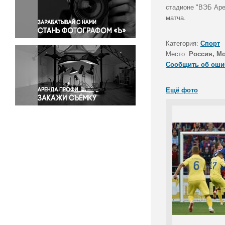
Правосудие
стадионе "ВЭБ Аре
матча.
Происшествия и конфликты
Религия
Категория:
Спорт
Светская жизнь
Место:
Россия, М
Спорт
Сообщить об оши
Экология
Экономика и бизнес
Ещё фото