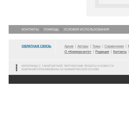
КОНТАКТЫ
ПОМОЩЬ
УСЛОВИЯ ИСПОЛЬЗОВАНИЯ
ОБРАТНАЯ СВЯЗЬ
Архив
Авторы
Темы
Справочники
О «Коммерсанте»
Редакция
Контакты
МАТЕРИАЛЫ С ТАКОЙ МЕТКОЙ, ПАРТНЕРСКИЕ ПРОЕКТЫ И НОВОСТИ
КОМПАНИЙ ОПУБЛИКОВАНЫ НА КОММЕРЧЕСКОЙ ОСНОВЕ