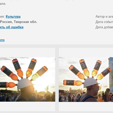
але.
рия:
Культура
Автор и аг
Россия, Тверская обл.
Дата собы
ить об ошибке
Дата доба
ото