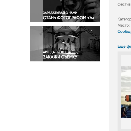
Правосудие
фестив
Происшествия и конфликты
Религия
Катего
Место:
Светская жизнь
Сообщ
Спорт
Экология
Ещё ф
Экономика и бизнес