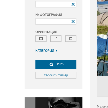
№ ФОТОГРАФИИ
ОРИЕНТАЦИЯ
КАТЕГОРИИ
Армия и ВПК
Досуг, туризм и отдых
Найти
Культура
Медицина
Сбросить фильтр
Наука
Образование
Общество
Окружающая среда
Политика
Музыка