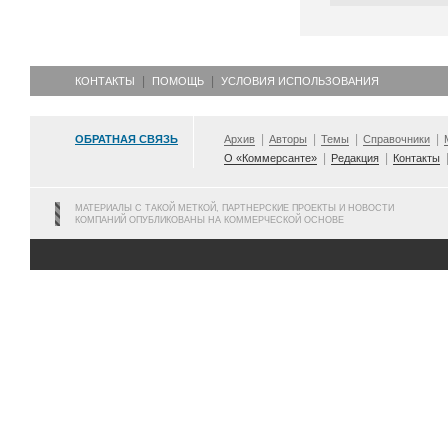
КОНТАКТЫ
ПОМОЩЬ
УСЛОВИЯ ИСПОЛЬЗОВАНИЯ
ОБРАТНАЯ СВЯЗЬ
Архив
Авторы
Темы
Справочники
О «Коммерсанте»
Редакция
Контакты
МАТЕРИАЛЫ С ТАКОЙ МЕТКОЙ, ПАРТНЕРСКИЕ ПРОЕКТЫ И НОВОСТИ
КОМПАНИЙ ОПУБЛИКОВАНЫ НА КОММЕРЧЕСКОЙ ОСНОВЕ