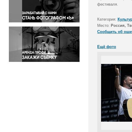
Правосудие
фестиваля.
Происшествия и конфликты
Религия
Категория:
Культу
Место:
Россия, Тв
Светская жизнь
Сообщить об оши
Спорт
Экология
Ещё фото
Экономика и бизнес