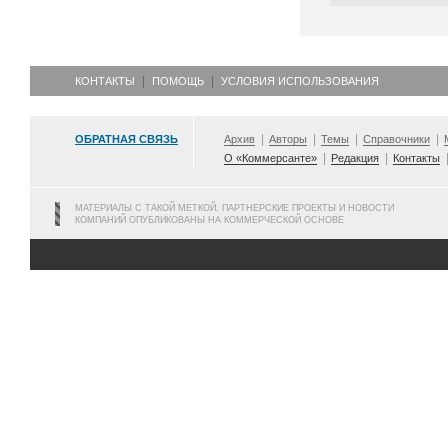
КОНТАКТЫ
ПОМОЩЬ
УСЛОВИЯ ИСПОЛЬЗОВАНИЯ
ОБРАТНАЯ СВЯЗЬ
Архив
Авторы
Темы
Справочники
О «Коммерсанте»
Редакция
Контакты
МАТЕРИАЛЫ С ТАКОЙ МЕТКОЙ, ПАРТНЕРСКИЕ ПРОЕКТЫ И НОВОСТИ
КОМПАНИЙ ОПУБЛИКОВАНЫ НА КОММЕРЧЕСКОЙ ОСНОВЕ