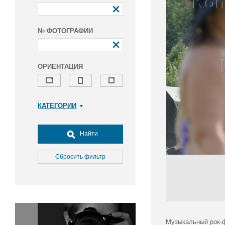
№ ФОТОГРАФИИ
ОРИЕНТАЦИЯ
КАТЕГОРИИ
Армия и ВПК
Досуг, туризм и отдых
Найти
Культура
Медицина
Сбросить фильтр
Наука
Образование
Общество
Окружающая среда
Политика
Музыкальный рок-ф