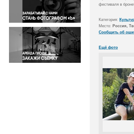
Правосудие
фестиваля в броне
Происшествия и конфликты
Религия
Категория:
Культу
Место:
Россия, Тв
Светская жизнь
Сообщить об оши
Спорт
Экология
Ещё фото
Экономика и бизнес