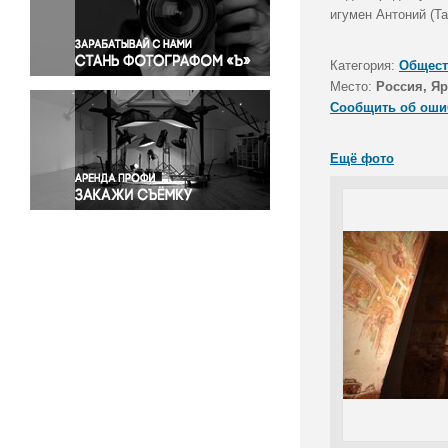
Правосудие
игумен Антоний (Та
Происшествия и конфликты
Религия
Категория:
Общест
Место:
Россия, Яр
Светская жизнь
Сообщить об оши
Спорт
Экология
Ещё фото
Экономика и бизнес