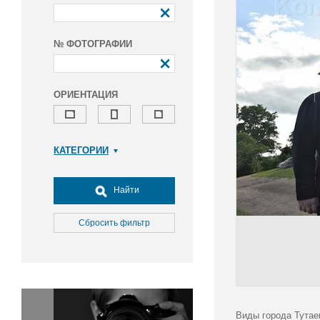
№ ФОТОГРАФИИ
ОРИЕНТАЦИЯ
КАТЕГОРИИ
Армия и ВПК
Досуг, туризм и отдых
Найти
Культура
Медицина
Сбросить фильтр
Наука
Образование
Общество
Окружающая среда
Политика
Виды города Тутае