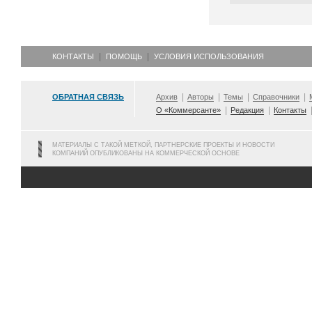
КОНТАКТЫ
ПОМОЩЬ
УСЛОВИЯ ИСПОЛЬЗОВАНИЯ
ОБРАТНАЯ СВЯЗЬ
Архив
Авторы
Темы
Справочники
О «Коммерсанте»
Редакция
Контакты
МАТЕРИАЛЫ С ТАКОЙ МЕТКОЙ, ПАРТНЕРСКИЕ ПРОЕКТЫ И НОВОСТИ
КОМПАНИЙ ОПУБЛИКОВАНЫ НА КОММЕРЧЕСКОЙ ОСНОВЕ