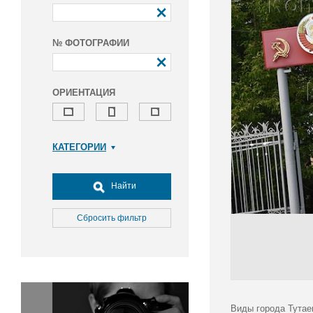
№ ФОТОГРАФИИ
ОРИЕНТАЦИЯ
КАТЕГОРИИ
Армия и ВПК
Досуг, туризм и отдых
Найти
Культура
Медицина
Сбросить фильтр
Наука
Образование
Общество
Окружающая среда
Политика
Виды города Тутаев