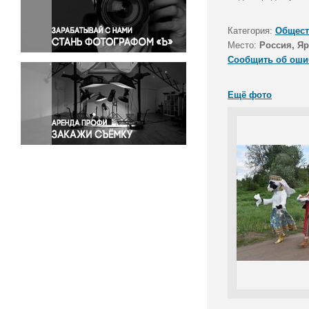
Правосудие
Происшествия и конфликты
Категория:
Общест
Религия
Место:
Россия, Яр
Сообщить об оши
Светская жизнь
Спорт
Ещё фото
Экология
Экономика и бизнес