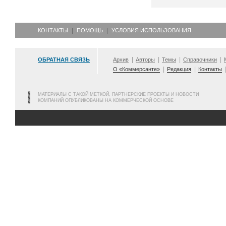
КОНТАКТЫ
ПОМОЩЬ
УСЛОВИЯ ИСПОЛЬЗОВАНИЯ
ОБРАТНАЯ СВЯЗЬ
Архив
Авторы
Темы
Справочники
О «Коммерсанте»
Редакция
Контакты
МАТЕРИАЛЫ С ТАКОЙ МЕТКОЙ, ПАРТНЕРСКИЕ ПРОЕКТЫ И НОВОСТИ
КОМПАНИЙ ОПУБЛИКОВАНЫ НА КОММЕРЧЕСКОЙ ОСНОВЕ