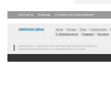
КОНТАКТЫ
ПОМОЩЬ
УСЛОВИЯ ИСПОЛЬЗОВАНИЯ
ОБРАТНАЯ СВЯЗЬ
Архив
Авторы
Темы
Справочники
О «Коммерсанте»
Редакция
Контакты
МАТЕРИАЛЫ С ТАКОЙ МЕТКОЙ, ПАРТНЕРСКИЕ ПРОЕКТЫ И НОВОСТИ
КОМПАНИЙ ОПУБЛИКОВАНЫ НА КОММЕРЧЕСКОЙ ОСНОВЕ