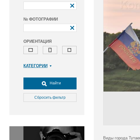
№ ФОТОГРАФИИ
ОРИЕНТАЦИЯ
КАТЕГОРИИ
Армия и ВПК
Досуг, туризм и отдых
Найти
Культура
Медицина
Сбросить фильтр
Наука
Образование
Общество
Окружающая среда
Политика
Виды города Тутаев