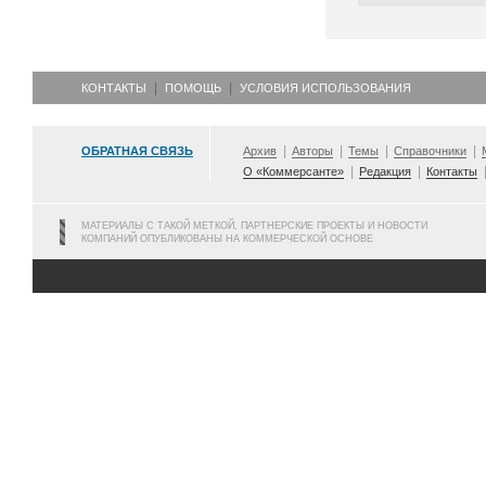
КОНТАКТЫ
ПОМОЩЬ
УСЛОВИЯ ИСПОЛЬЗОВАНИЯ
ОБРАТНАЯ СВЯЗЬ
Архив
Авторы
Темы
Справочники
О «Коммерсанте»
Редакция
Контакты
МАТЕРИАЛЫ С ТАКОЙ МЕТКОЙ, ПАРТНЕРСКИЕ ПРОЕКТЫ И НОВОСТИ
КОМПАНИЙ ОПУБЛИКОВАНЫ НА КОММЕРЧЕСКОЙ ОСНОВЕ