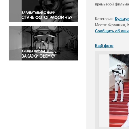
Правосудие
премьерой фильма 
Происшествия и конфликты
Религия
Категория:
Культу
Место:
Франция, 
Светская жизнь
Сообщить об оши
Спорт
Экология
Ещё фото
Экономика и бизнес