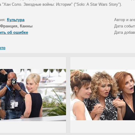
"Хан Соло. Звездные войны: Истории" ("Solo: A Star Wars Story").
рия:
Культура
Автор и аг
Франция, Канны
Дата собы
ить об ошибке
Дата доба
ото