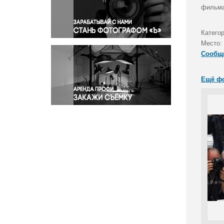
Правосудие
фильма 
Происшествия и конфликты
Религия
Катего
Место:
Светская жизнь
Сообщ
Спорт
Экология
Ещё ф
Экономика и бизнес