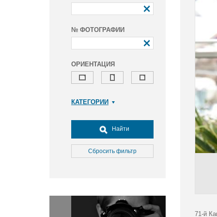
№ ФОТОГРАФИИ
ОРИЕНТАЦИЯ
КАТЕГОРИИ
Армия и ВПК
Досуг, туризм и отдых
Найти
Культура
Медицина
Сбросить фильтр
Наука
Образование
Общество
Окружающая среда
Политика
71-й К