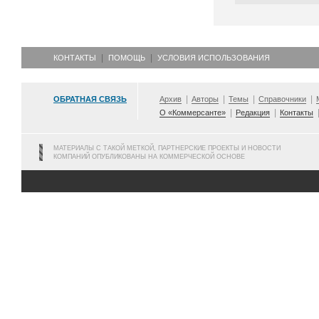
КОНТАКТЫ
ПОМОЩЬ
УСЛОВИЯ ИСПОЛЬЗОВАНИЯ
ОБРАТНАЯ СВЯЗЬ
Архив
Авторы
Темы
Справочники
О «Коммерсанте»
Редакция
Контакты
МАТЕРИАЛЫ С ТАКОЙ МЕТКОЙ, ПАРТНЕРСКИЕ ПРОЕКТЫ И НОВОСТИ
КОМПАНИЙ ОПУБЛИКОВАНЫ НА КОММЕРЧЕСКОЙ ОСНОВЕ