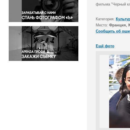
Правосудие
фильма "Черный кл
Происшествия и конфликты
Религия
Категория:
Культу
Место:
Франция, 
Светская жизнь
Сообщить об оши
Спорт
Экология
Ещё фото
Экономика и бизнес