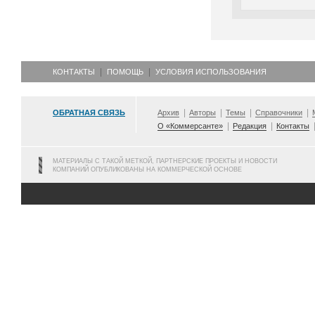
КОНТАКТЫ
ПОМОЩЬ
УСЛОВИЯ ИСПОЛЬЗОВАНИЯ
ОБРАТНАЯ СВЯЗЬ
Архив
Авторы
Темы
Справочники
О «Коммерсанте»
Редакция
Контакты
МАТЕРИАЛЫ С ТАКОЙ МЕТКОЙ, ПАРТНЕРСКИЕ ПРОЕКТЫ И НОВОСТИ
КОМПАНИЙ ОПУБЛИКОВАНЫ НА КОММЕРЧЕСКОЙ ОСНОВЕ