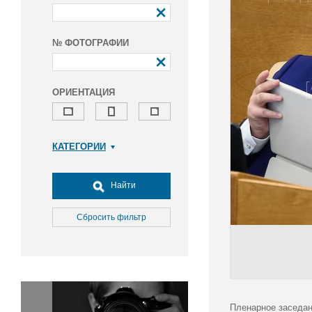
№ ФОТОГРАФИИ
ОРИЕНТАЦИЯ
КАТЕГОРИИ
Армия и ВПК
Досуг, туризм и отдых
Найти
Культура
Медицина
Сбросить фильтр
Наука
Образование
Общество
Окружающая среда
Политика
Пленарное заседан