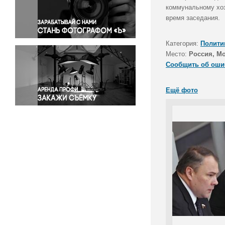
Правосудие
коммунальному хоз
время заседания.
Происшествия и конфликты
Религия
Категория:
Полити
Светская жизнь
Место:
Россия, М
Спорт
Сообщить об оши
Экология
Экономика и бизнес
Ещё фото