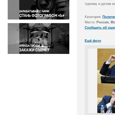
Правосудие
туризму и делам м
Происшествия и конфликты
Религия
Категория:
Полити
Место:
Россия, М
Светская жизнь
Сообщить об оши
Спорт
Экология
Ещё фото
Экономика и бизнес