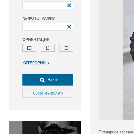
№ ФОТОГРАФИИ
ОРИЕНТАЦИЯ
КАТЕГОРИИ
Армия и ВПК
Досуг, туризм и отдых
Найти
Культура
Медицина
Сбросить фильтр
Наука
Образование
Общество
Окружающая среда
Политика
Пленарное заседан