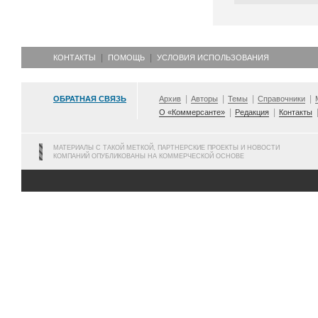
КОНТАКТЫ
ПОМОЩЬ
УСЛОВИЯ ИСПОЛЬЗОВАНИЯ
ОБРАТНАЯ СВЯЗЬ
Архив
Авторы
Темы
Справочники
О «Коммерсанте»
Редакция
Контакты
МАТЕРИАЛЫ С ТАКОЙ МЕТКОЙ, ПАРТНЕРСКИЕ ПРОЕКТЫ И НОВОСТИ
КОМПАНИЙ ОПУБЛИКОВАНЫ НА КОММЕРЧЕСКОЙ ОСНОВЕ