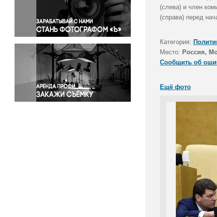
Правосудие
(слева) и член ко
(справа) перед на
Происшествия и конфликты
Религия
Категория:
Полити
Светская жизнь
Место:
Россия, М
Спорт
Сообщить об оши
Экология
Экономика и бизнес
Ещё фото