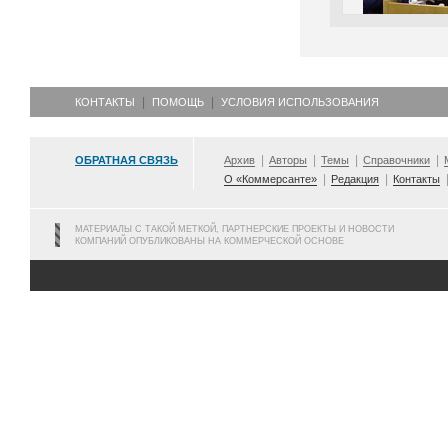
КОНТАКТЫ
ПОМОЩЬ
УСЛОВИЯ ИСПОЛЬЗОВАНИЯ
ОБРАТНАЯ СВЯЗЬ
Архив
Авторы
Темы
Справочники
О «Коммерсанте»
Редакция
Контакты
МАТЕРИАЛЫ С ТАКОЙ МЕТКОЙ, ПАРТНЕРСКИЕ ПРОЕКТЫ И НОВОСТИ
КОМПАНИЙ ОПУБЛИКОВАНЫ НА КОММЕРЧЕСКОЙ ОСНОВЕ