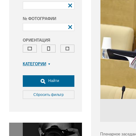
№ ФОТОГРАФИИ
ОРИЕНТАЦИЯ
КАТЕГОРИИ
Армия и ВПК
Досуг, туризм и отдых
Найти
Культура
Медицина
Сбросить фильтр
Наука
Образование
Общество
Окружающая среда
Политика
Пленарное заседан