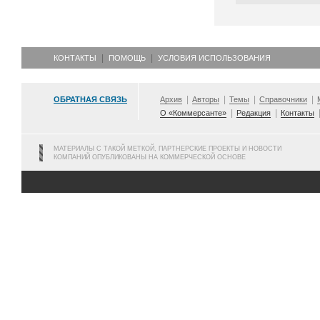
КОНТАКТЫ
ПОМОЩЬ
УСЛОВИЯ ИСПОЛЬЗОВАНИЯ
ОБРАТНАЯ СВЯЗЬ
Архив
Авторы
Темы
Справочники
О «Коммерсанте»
Редакция
Контакты
МАТЕРИАЛЫ С ТАКОЙ МЕТКОЙ, ПАРТНЕРСКИЕ ПРОЕКТЫ И НОВОСТИ
КОМПАНИЙ ОПУБЛИКОВАНЫ НА КОММЕРЧЕСКОЙ ОСНОВЕ