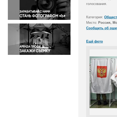
Правосудие
голосования.
Происшествия и конфликты
Религия
Категория:
Общест
Место:
Россия, Мо
Светская жизнь
Сообщить об оши
Спорт
Экология
Ещё фото
Экономика и бизнес