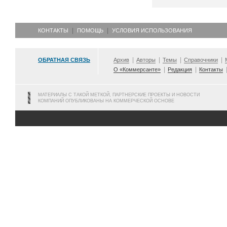
КОНТАКТЫ
ПОМОЩЬ
УСЛОВИЯ ИСПОЛЬЗОВАНИЯ
ОБРАТНАЯ СВЯЗЬ
Архив
Авторы
Темы
Справочники
О «Коммерсанте»
Редакция
Контакты
МАТЕРИАЛЫ С ТАКОЙ МЕТКОЙ, ПАРТНЕРСКИЕ ПРОЕКТЫ И НОВОСТИ
КОМПАНИЙ ОПУБЛИКОВАНЫ НА КОММЕРЧЕСКОЙ ОСНОВЕ