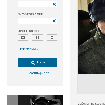
№ ФОТОГРАФИИ
ОРИЕНТАЦИЯ
КАТЕГОРИИ
Армия и ВПК
Досуг, туризм и отдых
Найти
Культура
Медицина
Сбросить фильтр
Наука
Образование
Общество
Окружающая среда
Политика
Выборы президента