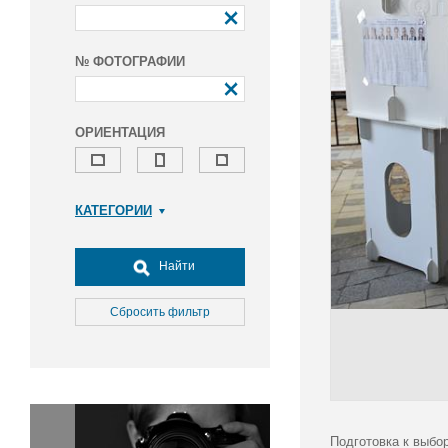
№ ФОТОГРАФИИ
ОРИЕНТАЦИЯ
КАТЕГОРИИ
Армия и ВПК
Досуг, туризм и отдых
Найти
Культура
Медицина
Сбросить фильтр
Наука
Образование
Общество
Окружающая среда
Политика
Подготовка к выбо