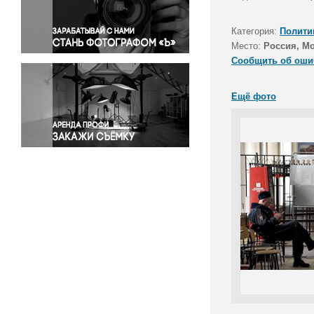
Правосудие
Происшествия и конфликты
Категория:
Полити
Религия
Место:
Россия, М
Сообщить об оши
Светская жизнь
Спорт
Ещё фото
Экология
Экономика и бизнес