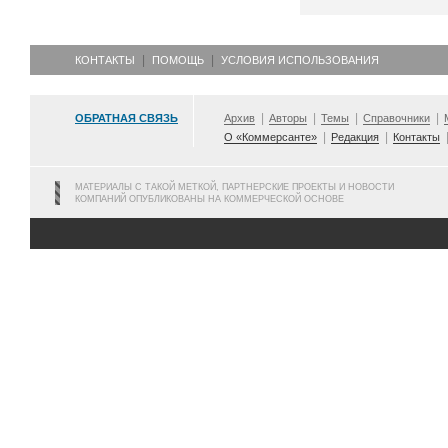
КОНТАКТЫ
ПОМОЩЬ
УСЛОВИЯ ИСПОЛЬЗОВАНИЯ
ОБРАТНАЯ СВЯЗЬ
Архив
Авторы
Темы
Справочники
О «Коммерсанте»
Редакция
Контакты
МАТЕРИАЛЫ С ТАКОЙ МЕТКОЙ, ПАРТНЕРСКИЕ ПРОЕКТЫ И НОВОСТИ
КОМПАНИЙ ОПУБЛИКОВАНЫ НА КОММЕРЧЕСКОЙ ОСНОВЕ