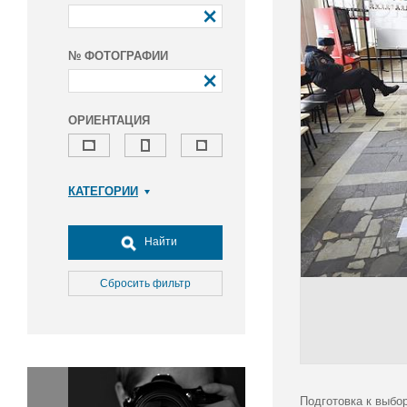
№ ФОТОГРАФИИ
ОРИЕНТАЦИЯ
КАТЕГОРИИ
Армия и ВПК
Досуг, туризм и отдых
Найти
Культура
Медицина
Сбросить фильтр
Наука
Образование
Общество
Окружающая среда
Политика
Подготовка к выбо