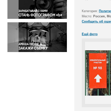
Правосудие
Происшествия и конфликты
Категория:
Полити
Религия
Место:
Россия, М
Сообщить об оши
Светская жизнь
Спорт
Ещё фото
Экология
Экономика и бизнес