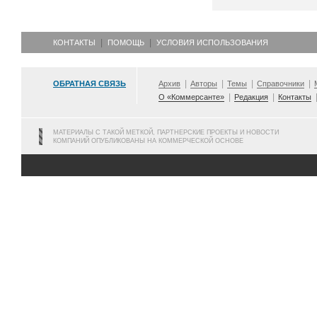
КОНТАКТЫ
ПОМОЩЬ
УСЛОВИЯ ИСПОЛЬЗОВАНИЯ
ОБРАТНАЯ СВЯЗЬ
Архив
Авторы
Темы
Справочники
О «Коммерсанте»
Редакция
Контакты
МАТЕРИАЛЫ С ТАКОЙ МЕТКОЙ, ПАРТНЕРСКИЕ ПРОЕКТЫ И НОВОСТИ
КОМПАНИЙ ОПУБЛИКОВАНЫ НА КОММЕРЧЕСКОЙ ОСНОВЕ