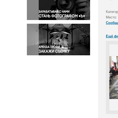
Правосудие
Происшествия и конфликты
Катего
Религия
Место:
Сообщ
Светская жизнь
Спорт
Ещё ф
Экология
Экономика и бизнес