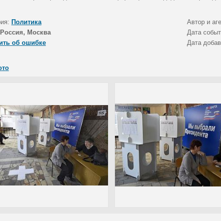
рия:
Политика
Автор и аг
Россия, Москва
Дата собы
ить об ошибке
Дата доба
ото