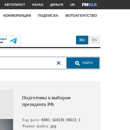
АВТОПИЛОТ
НАУКА
ДЕНЬГИ
UK
КОНФЕРЕНЦИИ
ПОДПИСКА
ФОТОАГЕНТСТВО
RU
EN
Найти
Подготовка к выборам
президента РФ.
Код фото:
KMO_164139_00013_1
Формат файла:
jpg