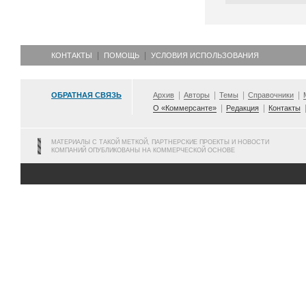
КОНТАКТЫ
ПОМОЩЬ
УСЛОВИЯ ИСПОЛЬЗОВАНИЯ
ОБРАТНАЯ СВЯЗЬ
Архив
Авторы
Темы
Справочники
О «Коммерсанте»
Редакция
Контакты
МАТЕРИАЛЫ С ТАКОЙ МЕТКОЙ, ПАРТНЕРСКИЕ ПРОЕКТЫ И НОВОСТИ
КОМПАНИЙ ОПУБЛИКОВАНЫ НА КОММЕРЧЕСКОЙ ОСНОВЕ