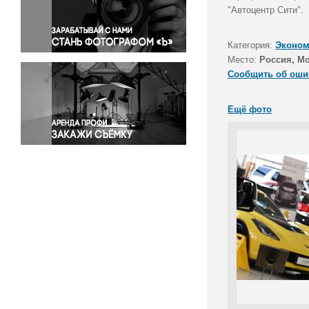
Правосудие
"Автоцентр Сити".
Происшествия и конфликты
Религия
Категория:
Эконом
Место:
Россия, М
Светская жизнь
Сообщить об оши
Спорт
Экология
Ещё фото
Экономика и бизнес